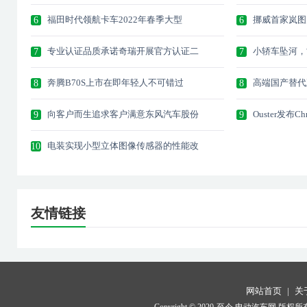
福田时代领航卡车2022年春季大型
挪威首家岚图
6
6
专业认证品质承诺奇瑞开展官方认证二
小轿车坠河，
7
7
奔腾B70S上市在即年轻人不可错过
高端国产替代
8
8
向客户而生追求客户满意东风汽车股份
Ouster发布Ch
9
9
电装实现小型立体图像传感器的性能改
10
友情链接
网站首页
|
关