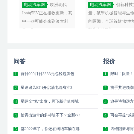
Ioniq
全新SUV
电动汽车网
欧洲现代
电动汽车网
创新科技
Ioniq5EV正在接收更新，其
量，破壁机械智能与生
中一些可能会来到澳大利
的隔阂，全球首款“仿生
亚。Ca...
驾生命体”鲸...
问答
报价
首付999月付3333元包税包牌包
限时！限量！
1
1
星途追风ET-i开启油电混省油2.
携手共进领潮
2
2
星际全“氢”出发，腾飞新价值领域
追寻诗和远方
3
3
踏青出游带的多却装不下？全新ix3
两会再提“减
4
4
都2022年了，你还在纠结车辆在哪
四维图新与阿
5
5