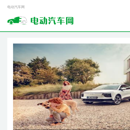
电动汽车网