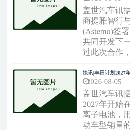
盖世汽车讯
商提雅智行
(Astemo
共同开发下一
过此次合作，
快讯
|
丰田计划202
2026-08-05
盖世汽车讯
2027年开
离子电池，
动车型销量