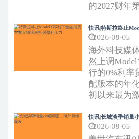
的2027财年第
快讯
|
特斯拉终止Mo
2026-08-05
海外科技媒体n
然上调Mod
行的0%利率
配版本的年化
初以来最为激进
快讯
|
长城淡季销量
2026-08-05