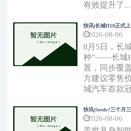
有效提升了...
快讯
|
长城H10正式上
2026-08-06
8月5日，长
种”——长城
置，同步覆
方建议零售价为
城汽车首款冠以
快讯
|
Seeds?三个
2026-08-06
盖世具身智