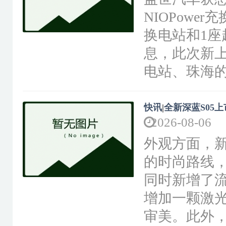
NIOPowe
换电站和1座
息，此次新上
电站、珠海的蔚
快讯
|
全新深蓝S05上市售
2026-08-06
外观方面，
的时尚路线
同时新增了
增加一颗激
审美。此外