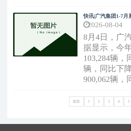
快讯
|
广汽集团1-7
2026-08-04
8月4日，广
据显示，今
103,284辆
辆，同比下降5
900,062辆，
首页
1
2
3
4
5