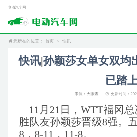
电动汽车网
您所在的位置：
首页
>
快讯
快讯
|
孙颖莎女单女双均出
已踏
来源：天眼查
更新时间：2024-1
11月21日，WTT福冈
胜队友孙颖莎晋级8强。五局比
8，8-11，11-8。