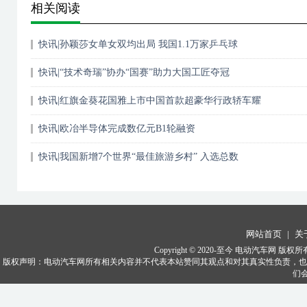
相关阅读
快讯|孙颖莎女单女双均出局 我国1.1万家乒乓球
快讯|“技术奇瑞”协办“国赛”助力大国工匠夺冠
快讯|红旗金葵花国雅上市中国首款超豪华行政轿车耀
快讯|欧冶半导体完成数亿元B1轮融资
快讯|我国新增7个世界“最佳旅游乡村” 入选总数
网站首页
|
关
Copyright © 2020-至今
电动汽车网
版权所
版权声明：电动汽车网所有相关内容并不代表本站赞同其观点和对其真实性负责，也
们